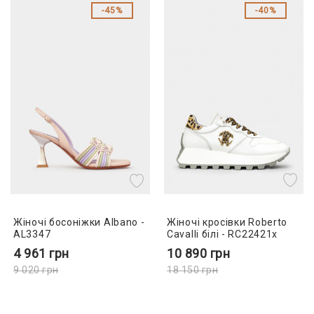
45%
40%
Жіночі кросівки Roberto
Жіночі босоніжки Albano -
Cavalli білі - RC22421x
AL3347
10 890
грн
4 961
грн
18 150
грн
9 020
грн