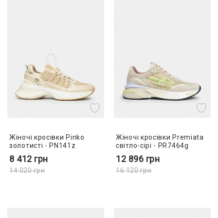
Жіночі кросівки Pinko
Жіночі кросівки Premiata
золотисті - PN141z
світло-сірі - PR7464g
8 412
грн
12 896
грн
14 020
грн
16 120
грн