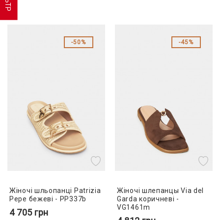
50%
45%
Жіночі шльопанці Patrizia
Жіночі шлепанцы Via del
Pepe бежеві - PP337b
Garda коричневі -
VG1461m
4 705
грн