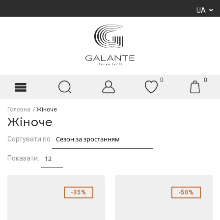
UA
0
0
Головна
Жіноче
Жіноче
Сортувати по
Показати:
35%
50%