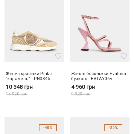
Жіночі кросівки Pinko
Жіночі босоніжки Evaluna
"карамель" - PN084b
бузкові - EVTAY06v
10 348
грн
4 960
грн
15 920
грн
9 920
грн
40%
20%