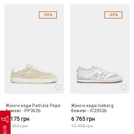
50%
35%
Жіночі кеди Patrizia Pepe
Жіночі кеди Iceberg
бежеві - PP362b
бежеві - IC2352b
5 175
грн
6 765
грн
10 350
грн
10 408
грн
ФІЛЬТР