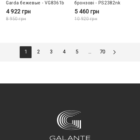
Garda бежевые - VG8361b
бронзові - PS2382nk
4 922
грн
5 460
грн
8 950
грн
10 920
грн
1
2
3
4
5
...
70