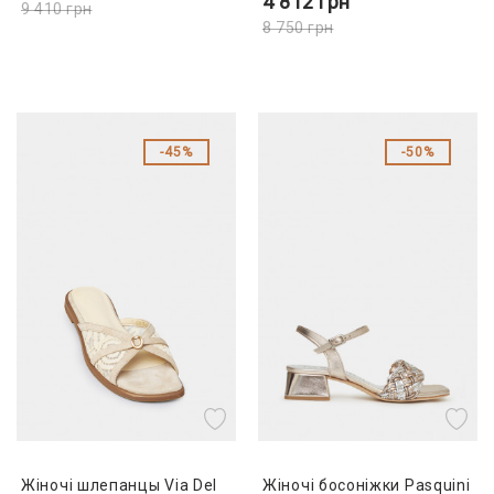
4 812
грн
9 410
грн
8 750
грн
45%
50%
Жіночі шлепанцы Via Del
Жіночі босоніжки Pasquini