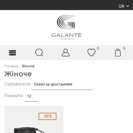
UA
0
0
Головна
Жіноче
Жіноче
Сортувати по
Показати:
45%