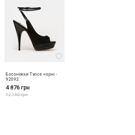
Босоніжки Twice чорні -
92092
4 876
грн
12 190
грн