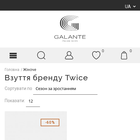
UA
0
0
Головна
Жіноче
Взуття бренду Twice
Сортувати по
Показати:
60%