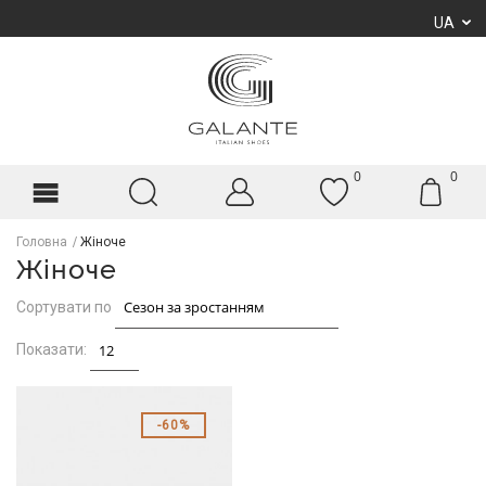
UA
0
0
Головна
Жіноче
Жіноче
Сортувати по
Показати:
60%