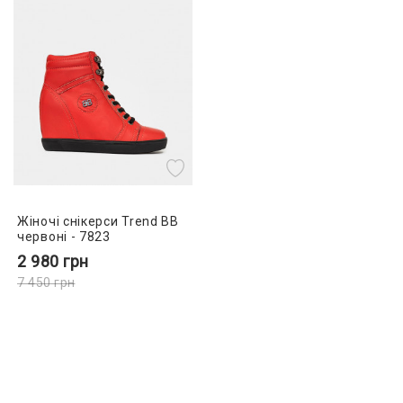
Жіночі снікерси Trend BB
червоні - 7823
2 980
грн
7 450
грн