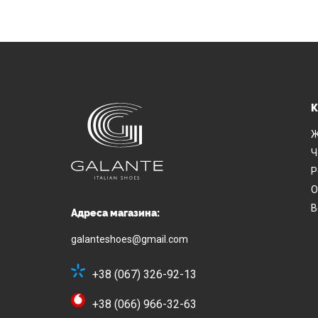
К
Ж
Ч
Р
О
В
Адреса магазина:
galanteshoes@gmail.com
+38 (067) 326-92-13
+38 (066) 966-32-63