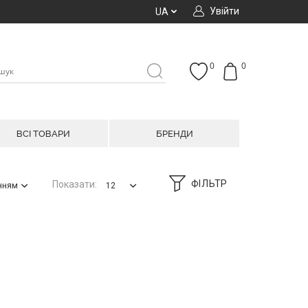
Увійти
UA
0
0
ВСІ ТОВАРИ
БРЕНДИ
ФІЛЬТР
Показати:
анням
12