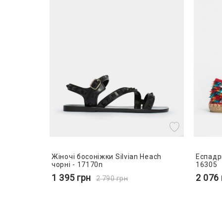
Жіночі босоніжки Silvian Heach
Еспадрі
чорні - 17170n
16305
1 395
грн
2 076
2 790
грн