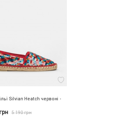
льї Silvian Heatch червоні -
грн
5 190
грн