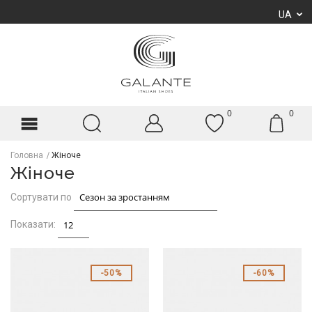
UA
0
0
Головна
Жіноче
Жіноче
Сортувати по
Показати:
50%
60%