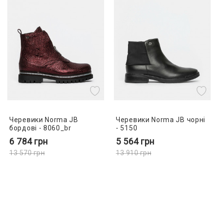
Черевики Norma JB
Черевики Norma JB чорні
бордові - 8060_br
- 5150
6 784
грн
5 564
грн
13 570
грн
13 910
грн