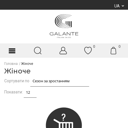
UA
0
0
Головна
Жіноче
Жіноче
Сортувати по
Показати: