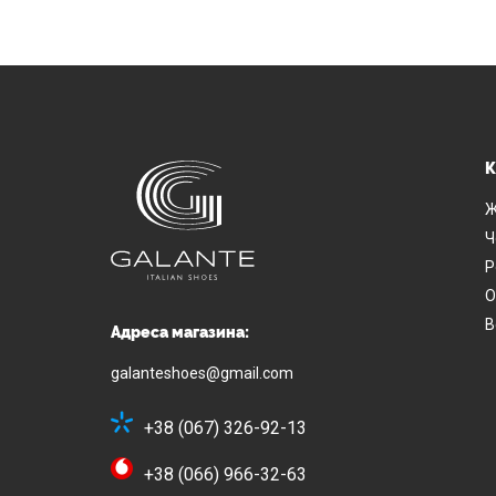
К
Ж
Ч
Р
О
В
Адреса магазина:
galanteshoes@gmail.com
+38 (067) 326-92-13
+38 (066) 966-32-63