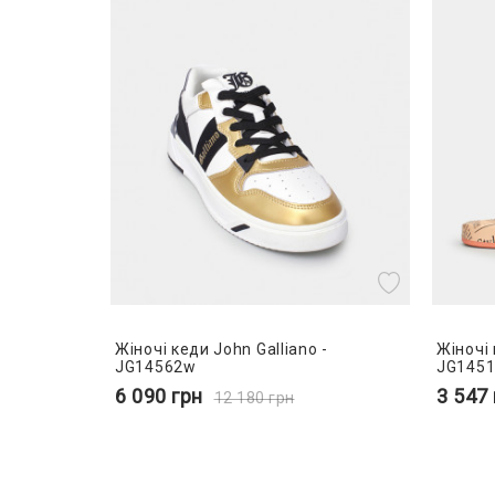
Жіночі кеди John Galliano -
Жіночі 
JG14562w
JG145
6 090
грн
3 547
12 180
грн