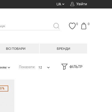
Увійти
UA
0
0
ВСІ ТОВАРИ
БРЕНДИ
ФІЛЬТР
Показати:
анням
12
50%