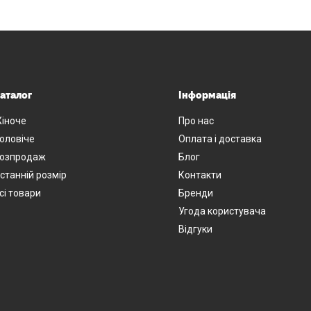
аталог
Інформація
іноче
Про нас
оловіче
Оплата і доставка
озпродаж
Блог
станній розмір
Контакти
сі товари
Бренди
Угода користувача
Відгуки