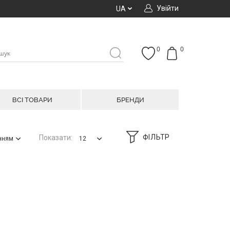
Увійти
UA
0
0
ВСІ ТОВАРИ
БРЕНДИ
ФІЛЬТР
Показати:
анням
12