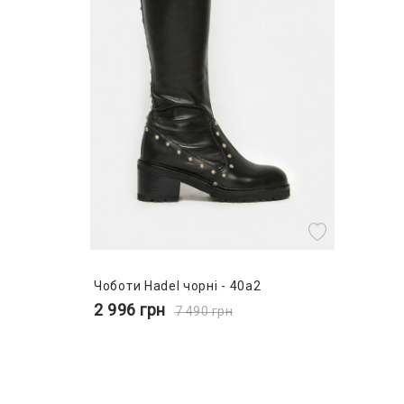
Чоботи Hadel чорні - 40a2
2 996
грн
7 490
грн