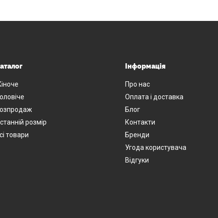
аталог
Інформація
іноче
Про нас
оловіче
Оплата і доставка
озпродаж
Блог
станній розмір
Контакти
сі товари
Бренди
Угода користувача
Відгуки