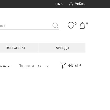
Увійти
UA
0
0
ВСІ ТОВАРИ
БРЕНДИ
ФІЛЬТР
Показати:
анням
12