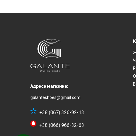
К
Ж
Ч
Р
О
В
Адреса магазина:
galanteshoes@gmail.com
+38 (067) 326-92-13
+38 (066) 966-32-63