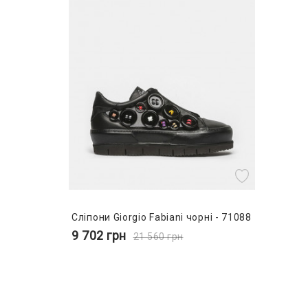
Сліпони Giorgio Fabiani чорні - 71088
9 702
грн
21 560
грн