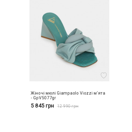
Жіночі мюлі Giampaolo Viozzi м'ята
- GpV5077gr
5 845
грн
12 990
грн