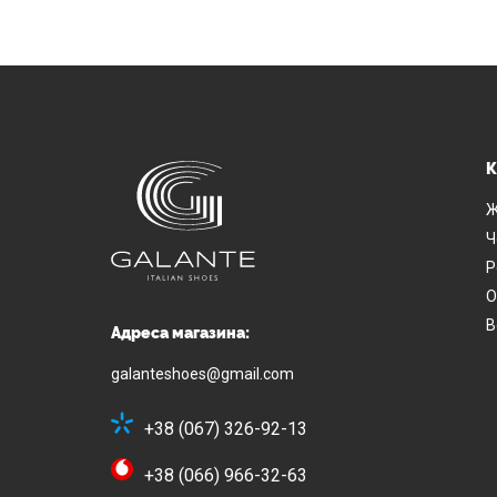
К
Ж
Ч
Р
О
В
Адреса магазина:
galanteshoes@gmail.com
+38 (067) 326-92-13
+38 (066) 966-32-63