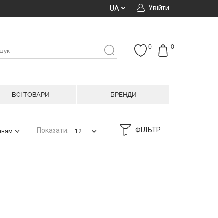
Увійти
UA
0
0
ВСІ ТОВАРИ
БРЕНДИ
ФІЛЬТР
Показати:
анням
12