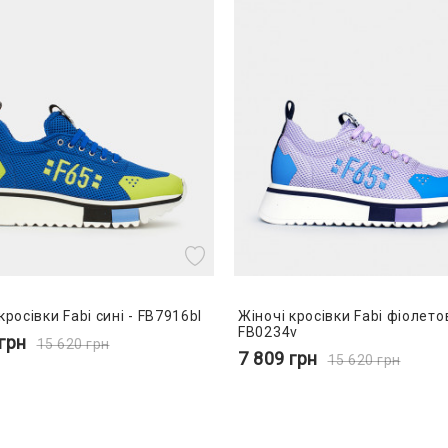
кросівки Fabi сині - FB7916bl
Жіночі кросівки Fabi фіолетов
FB0234v
грн
15 620
грн
7 809
грн
15 620
грн