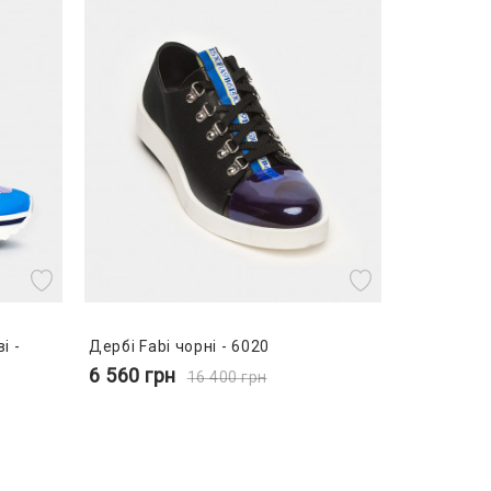
і -
Дербі Fabi чорні - 6020
6 560
грн
16 400
грн