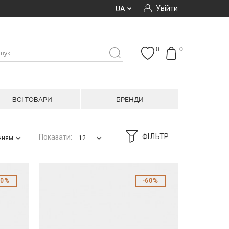
Увійти
UA
0
0
ВСІ ТОВАРИ
БРЕНДИ
ФІЛЬТР
Показати:
анням
12
50%
60%