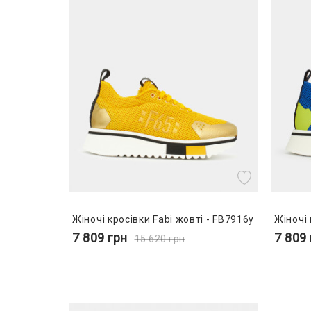
Жіночі кросівки Fabi жовті - FB7916y
Жіночі 
7 809
грн
7 809
15 620
грн