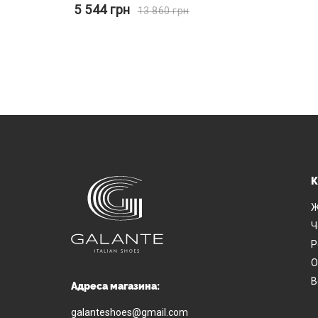
5 544
грн
13 860
грн
К
Ж
Ч
Р
О
В
Адреса магазина:
galanteshoes@gmail.com