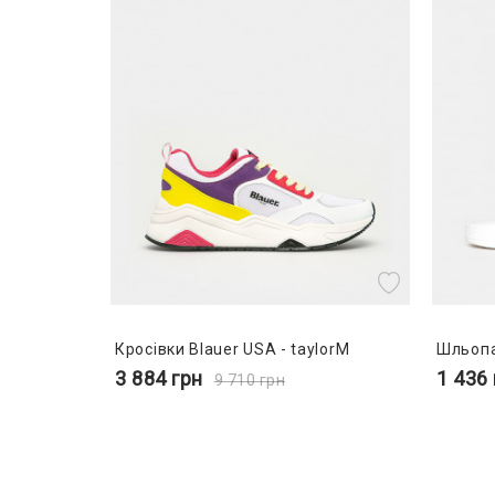
Кросівки Blauer USA - taylorM
Шльопа
3 884
грн
1 436
9 710
грн