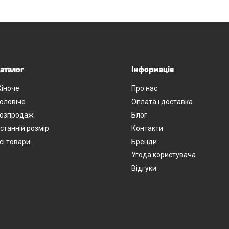
аталог
Інформація
іноче
Про нас
оловіче
Оплата і доставка
озпродаж
Блог
станній розмір
Контакти
сі товари
Бренди
Угода користувача
Відгуки