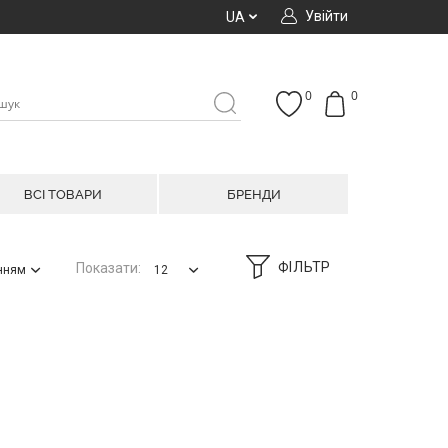
Увійти
UA
0
0
ВСІ ТОВАРИ
БРЕНДИ
ФІЛЬТР
Показати:
анням
12