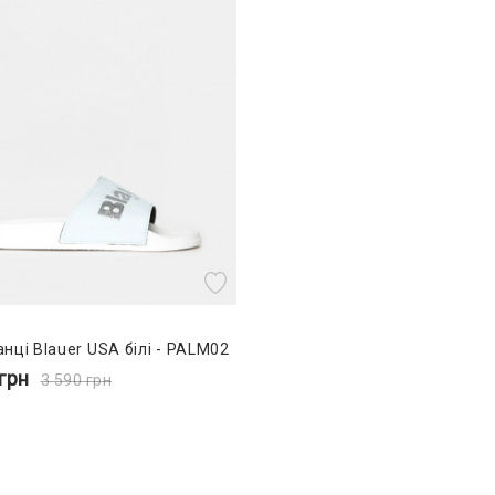
нці Blauer USA білі - PALM02
грн
3 590
грн