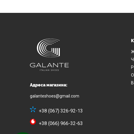
К
Ж
Ч
Р
О
В
Адреса магазина:
galanteshoes@gmail.com
+38 (067) 326-92-13
+38 (066) 966-32-63