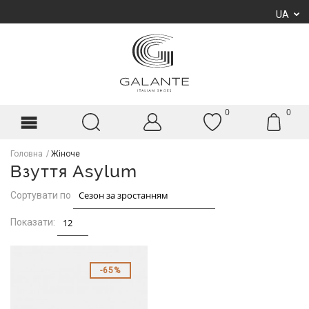
UA
0
0
Головна
Жіноче
Взуття Asylum
Сортувати по
Показати:
65%