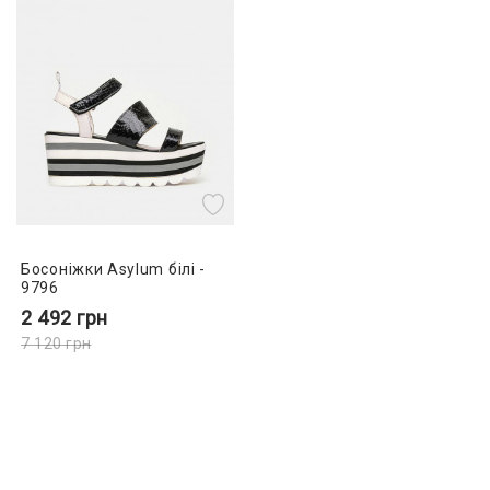
Босоніжки Asylum білі -
9796
2 492
грн
7 120
грн