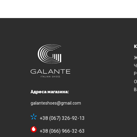
К
Ж
Ч
Р
О
В
Адреса магазина:
galanteshoes@gmail.com
+38 (067) 326-92-13
+38 (066) 966-32-63