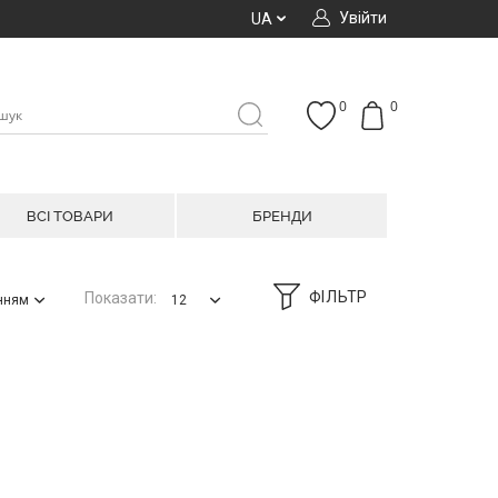
Увійти
UA
0
0
ВСІ ТОВАРИ
БРЕНДИ
ФІЛЬТР
Показати:
анням
12