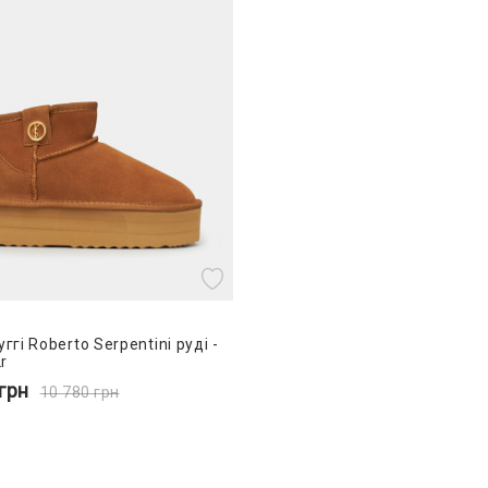
уггі Roberto Serpentini руді -
r
грн
10 780
грн