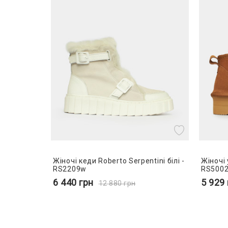
Жіночі кеди Roberto Serpentini білі -
Жіночі 
RS2209w
RS5002
6 440
грн
5 929
12 880
грн