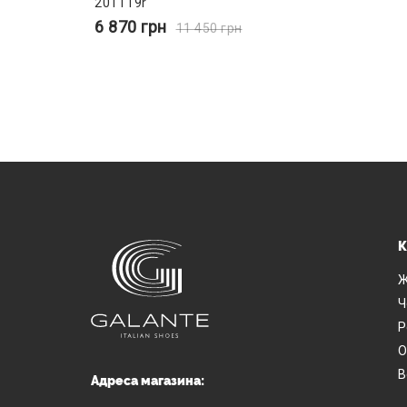
201119r
6 870
грн
11 450
грн
К
Ж
Ч
Р
О
В
Адреса магазина: