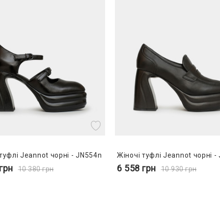
туфлі Jeannot чорні - JN554n
Жіночі туфлі Jeannot чорні -
грн
6 558
грн
10 380
грн
10 930
грн