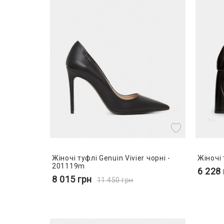
Жіночі туфлі Genuin Vivier чорні -
Жіночі 
201119m
6 228
8 015
грн
11 450
грн