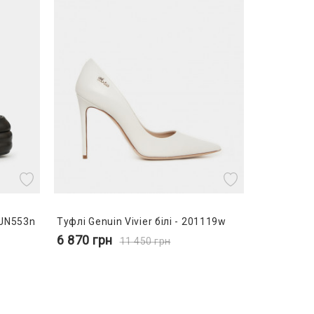
 JN553n
Туфлі Genuin Vivier білі - 201119w
6 870
грн
11 450
грн