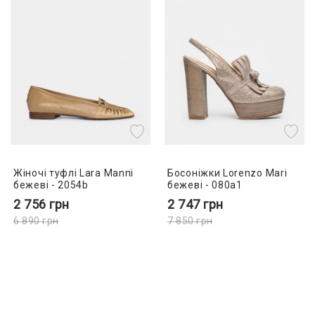
Жіночі туфлі Lara Manni
Босоніжки Lorenzo Mari
бежеві - 2054b
бежеві - 080a1
2 756
грн
2 747
грн
6 890
грн
7 850
грн