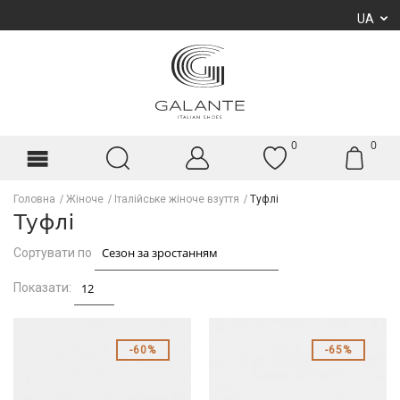
UA
0
0
Головна
Жіноче
Італійське жіноче взуття
Туфлі
Туфлі
Сортувати по
Показати:
60%
65%