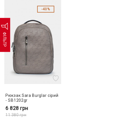
40%
ФІЛЬТР
Рюкзак Sara Burglar сірий
- SB1202gr
6 828
грн
11 380
грн