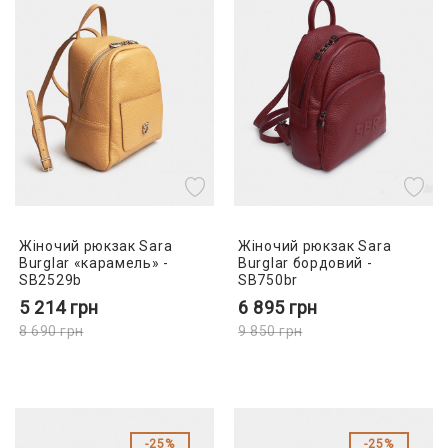
Жіночий рюкзак Sara
Жіночий рюкзак Sara
Burglar «карамель» -
Burglar бордовий -
SB2529b
SB750br
5 214
грн
6 895
грн
8 690
грн
9 850
грн
25%
25%