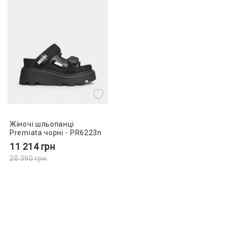
Жіночі шльопанці
Premiata чорні - PR6223n
11 214
грн
20 390
грн