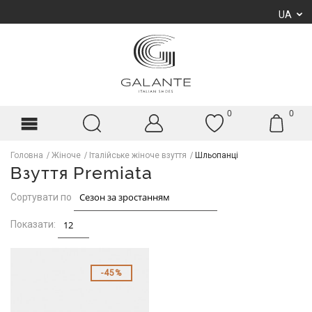
UA
0
0
Головна
Жіноче
Італійське жіноче взуття
Шльопанці
Взуття Premiata
Сортувати по
Показати:
45%