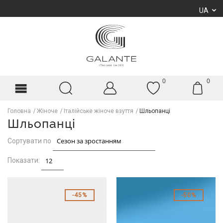
UA
0
0
Головна
Жіноче
Італійське жіноче взуття
Шльопанці
Шльопанці
Сортувати по
Показати:
45%
50%