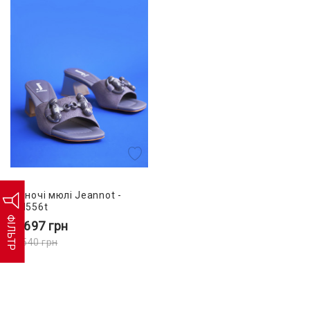
Жіночі мюлі Jeannot -
JN556t
ФІЛЬТР
4 697
грн
8 540
грн