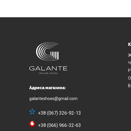
К
Ж
Ч
Р
О
В
Адреса магазина:
galanteshoes@gmail.com
+38 (067) 326-92-13
+38 (066) 966-32-63