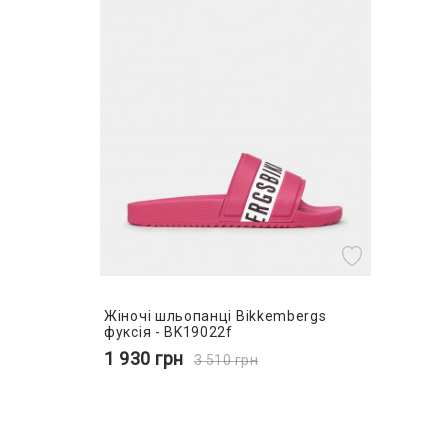
Жіночі шльопанці Bikkembergs
фуксія - BK19022f
1 930
грн
3 510
грн