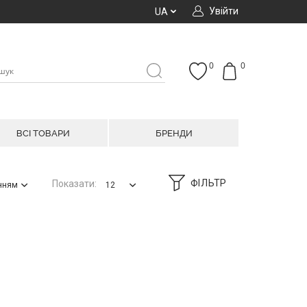
Увійти
UA
0
0
ВСІ ТОВАРИ
БРЕНДИ
ФІЛЬТР
Показати:
анням
12