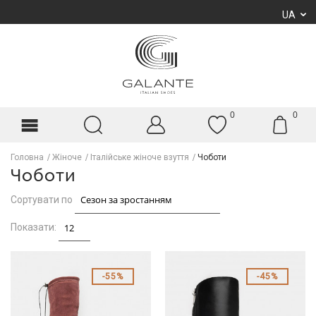
UA
0
0
Головна
Жіноче
Італійське жіноче взуття
Чоботи
Чоботи
Сортувати по
Показати:
55%
45%