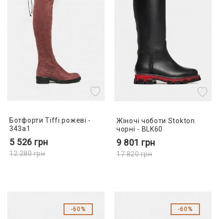
Ботфорти Tiffi рожеві -
Жіночі чоботи Stokton
343a1
чорні - BLK60
5 526
грн
9 801
грн
12 280
грн
17 820
грн
60%
60%