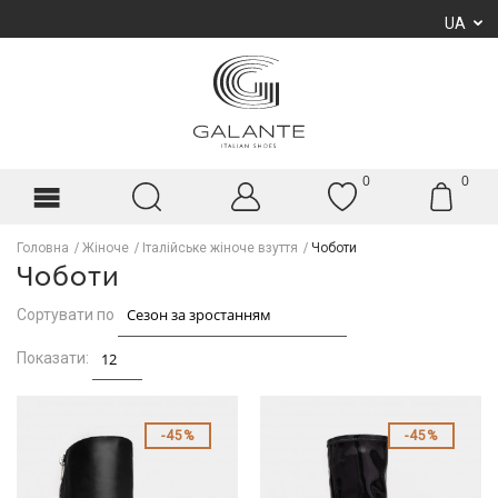
UA
0
0
Головна
Жіноче
Італійське жіноче взуття
Чоботи
Чоботи
Сортувати по
Показати:
45%
45%