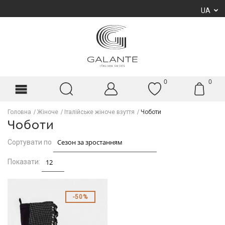
UA
0
0
Головна
Жіноче
Італійське жіноче взуття
Чоботи
Чоботи
Сортувати по
Показати:
50%