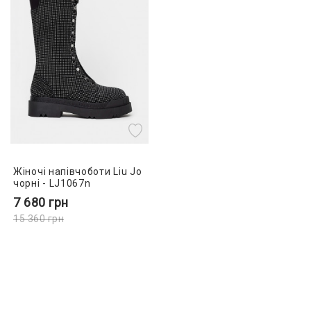
Жіночі напівчоботи Liu Jo
чорні - LJ1067n
7 680
грн
15 360
грн