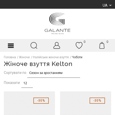
UA
0
0
Головна
Жіноче
Італійське жіноче взуття
Чоботи
Жіноче взуття Kelton
Сортувати по
Показати:
30%
30%