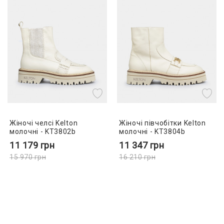
Жіночі челсі Kelton
Жіночі півчобітки Kelton
молочні - KT3802b
молочні - KT3804b
11 179
грн
11 347
грн
15 970
грн
16 210
грн