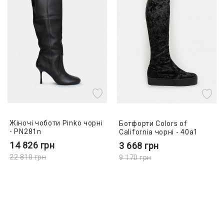
Жіночі чоботи Pinko чорні
Ботфорти Colors of
- PN281n
California чорні - 40a1
14 826
грн
3 668
грн
22 810
грн
9 170
грн