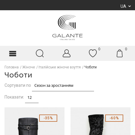
UA
0
0
Головна
Жіноче
Італійське жіноче взуття
Чоботи
Чоботи
Сортувати по
Показати:
35%
60%