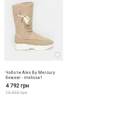
Чоботи Alex By Mercury
бежеві - melissa1
4 792
грн
10 650
грн