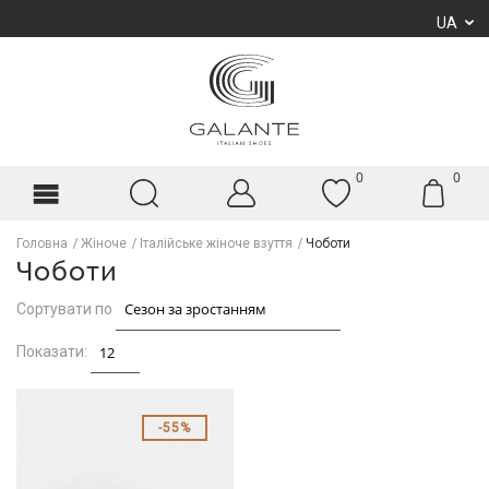
UA
0
0
Головна
Жіноче
Італійське жіноче взуття
Чоботи
Чоботи
Сортувати по
Показати:
55%