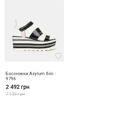
Босоніжки Asylum білі -
9796
2 492
грн
7 120
грн