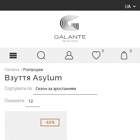
UA
0
0
Головна
Розпродаж
Взуття Asylum
Сортувати по
Показати:
65%