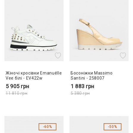
Жіночі кросівки Emanuélle
Босоніжки Massimo
Vee білі - EV422w
Santini - 258007
5 905
грн
1 883
грн
11 810
грн
5 380
грн
60%
50%