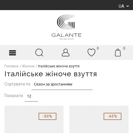
UA
0
0
Головна
Жіноче
Італійське жіноче взуття
Італійське жіноче взуття
Сортувати по
Показати:
50%
65%