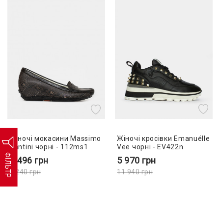
Жіночі кросівки Emanuélle
Жіночі мокасини Massimo
Vee чорні - EV422n
Santini чорні - 112ms1
ФІЛЬТР
5 970
грн
2 496
грн
11 940
грн
6 240
грн