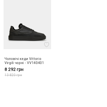
Чоловічі кеди Vittorio
Virgili чорні - VV140401
8 292
грн
13 820
грн