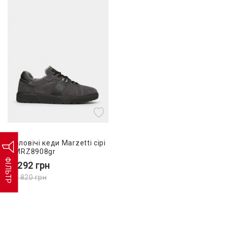
Чоловічі кеди Marzetti сірі
- MRZ8908gr
ФІЛЬТР
8 292
грн
13 820
грн