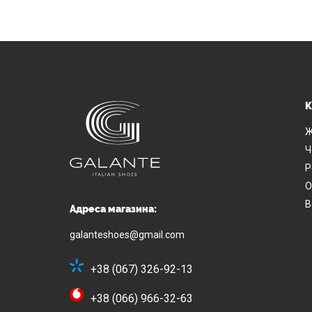
К
Ж
Ч
Р
О
В
Адреса магазина:
galanteshoes@gmail.com
+38 (067) 326-92-13
+38 (066) 966-32-63