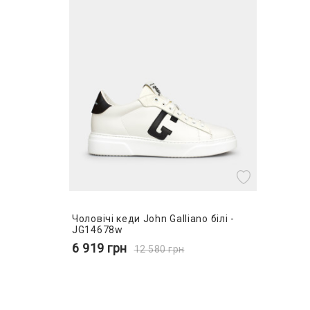
Чоловічі кеди John Galliano білі -
JG14678w
6 919
грн
12 580
грн