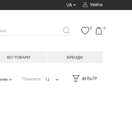
Увійти
UA
0
0
ВСІ ТОВАРИ
БРЕНДИ
ФІЛЬТР
Показати:
анням
12