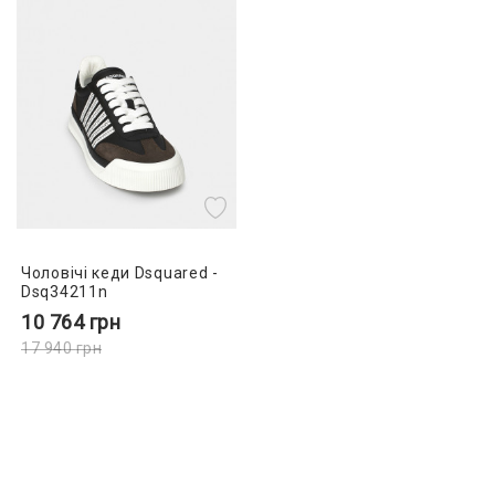
Чоловічі кеди Dsquared -
Dsq34211n
10 764
грн
17 940
грн