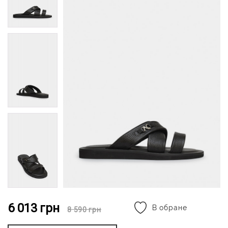
6 013
грн
В обране
8 590
грн