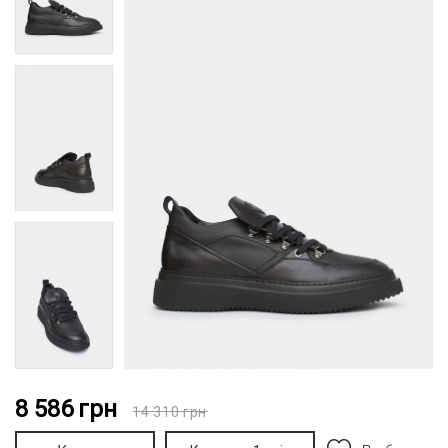
8 586
грн
14 310
грн