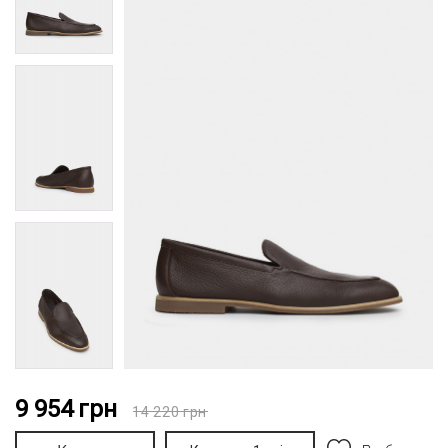
9 954
грн
14 220
грн