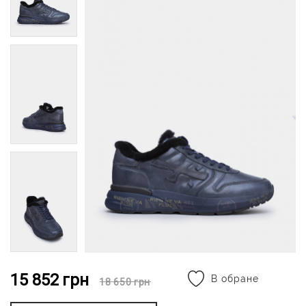
15 852
грн
В обране
18 650
грн