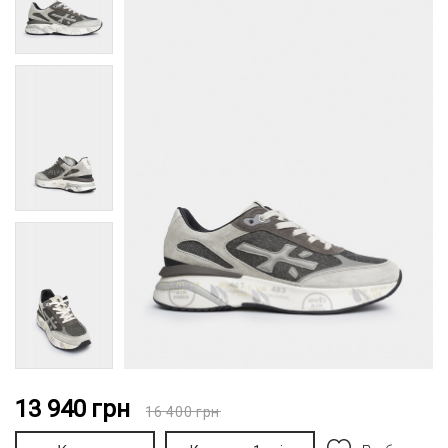
13 940
грн
16 400
грн