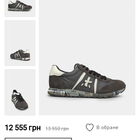
12 555
грн
В обране
13 950
грн