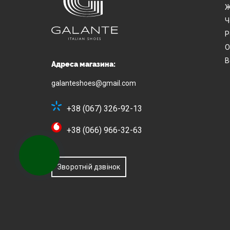
Ж
Ч
Р
О
В
Адреса магазина:
galanteshoes@gmail.com
+38 (067) 326-92-13
+38 (066) 966-32-63
КНОПКА
ЗВ'ЯЗКУ
Зворотній дзвінок