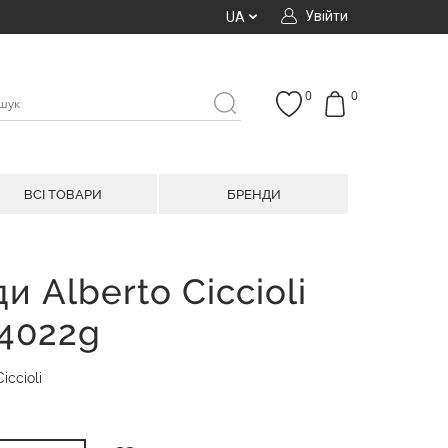
Увійти
UA
0
0
ВСІ ТОВАРИ
БРЕНДИ
ди Alberto Ciccioli
74022g
iccioli