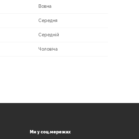
Вовна
Середня
Середній
Чоловіча
Ми у соц.мережах