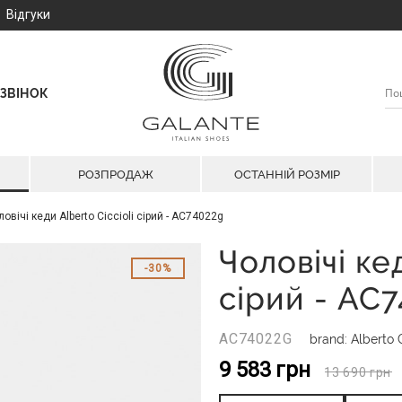
Відгуки
ЗВІНОК
РОЗПРОДАЖ
ОСТАННІЙ РОЗМІР
овічі кеди Alberto Ciccioli сірий - AC74022g
Чоловічі ке
30%
сірий - AC
AC74022G
brand: Alberto C
9 583
грн
13 690
грн