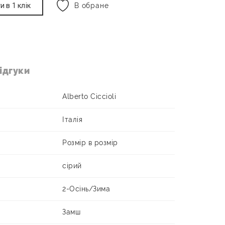
и в 1 клік
В обране
ідгуки
Alberto Ciccioli
Італія
Розмір в розмір
сірий
2-Осінь/Зима
Замш