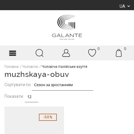
UA
0
0
Головна
Чоловіче
Чоловіче італійське взуття
muzhskaya-obuv
Сортувати по
Показати:
50%