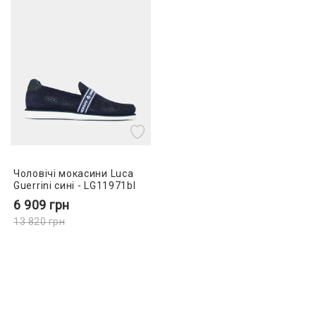
Чоловічі мокасини Luca
Guerrini сині - LG11971bl
6 909
грн
13 820
грн