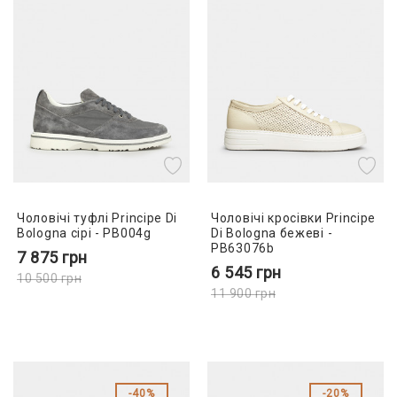
Чоловічі туфлі Principe Di
Чоловічі кросівки Principe
Bologna сірі - PB004g
Di Bologna бежеві -
PB63076b
7 875
грн
6 545
грн
10 500
грн
11 900
грн
40%
20%