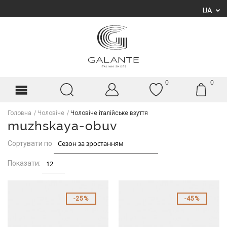
UA
0
0
Головна
Чоловіче
Чоловіче італійське взуття
muzhskaya-obuv
Сортувати по
Показати:
25%
45%