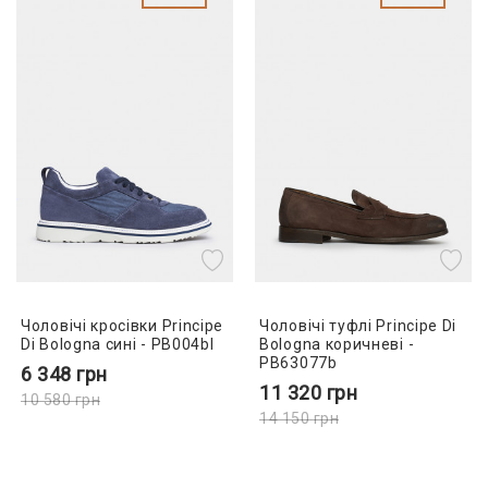
Чоловічі кросівки Principe
Чоловічі туфлі Principe Di
Di Bologna сині - PB004bl
Bologna коричневі -
PB63077b
6 348
грн
11 320
грн
10 580
грн
14 150
грн