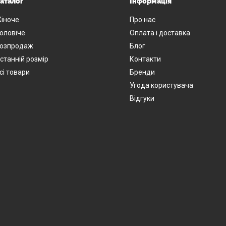
аталог
Інформація
іноче
Про нас
оловіче
Оплата і доставка
озпродаж
Блог
станній розмір
Контакти
сі товари
Бренди
Угода користувача
Відгуки