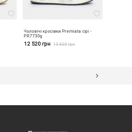
Чоловічі кросівки Premiata сірі -
PR7730g
12 520
грн
15 650
грн