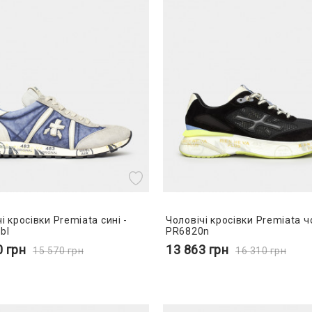
і кросівки Premiata сині -
Чоловічі кросівки Premiata чо
bl
PR6820n
0
грн
13 863
грн
15 570
грн
16 310
грн