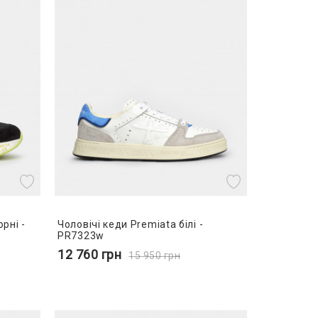
рні -
Чоловічі кеди Premiata білі -
PR7323w
12 760
грн
15 950
грн