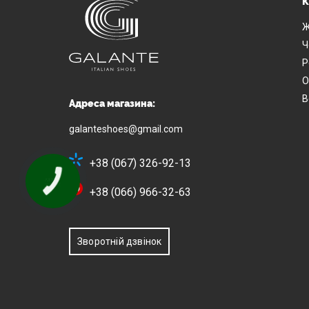
К
Ж
Ч
Р
О
В
Адреса магазина:
galanteshoes@gmail.com
+38 (067) 326-92-13
+38 (066) 966-32-63
Зворотній дзвінок