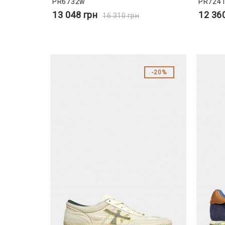
PR6732w
PR724
13 048
грн
12 36
16 310
грн
20%