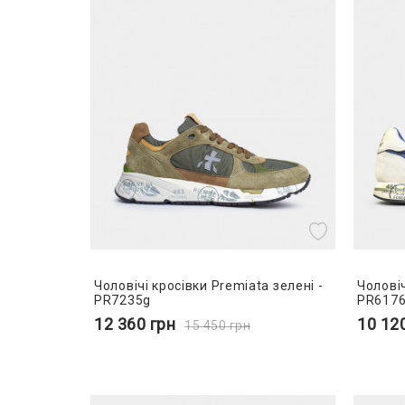
Чоловічі кросівки Premiata зелені -
Чоловіч
PR7235g
PR6176
12 360
грн
10 12
15 450
грн