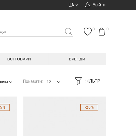
Увійти
UA
0
0
ВСІ ТОВАРИ
БРЕНДИ
ФІЛЬТР
Показати:
анням
12
15%
20%