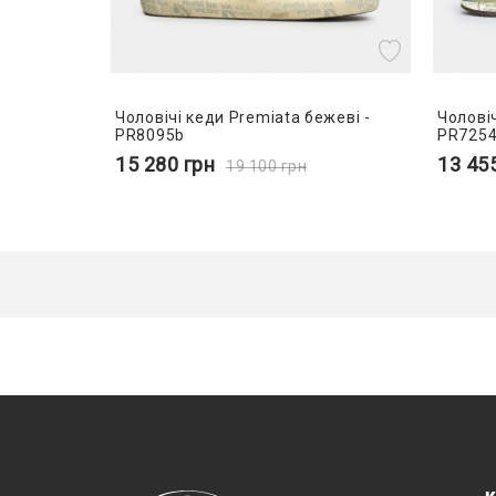
Чоловічі кеди Premiata бежеві -
Чоловіч
PR8095b
PR7254
15 280
грн
13 45
19 100
грн