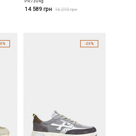
PR7304g
14 589
грн
16 210
грн
20%
20%