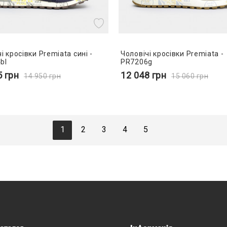
і кросівки Premiata сині -
Чоловічі кросівки Premiata -
bl
PR7206g
5
грн
12 048
грн
14 950
грн
15 060
грн
1
2
3
4
5