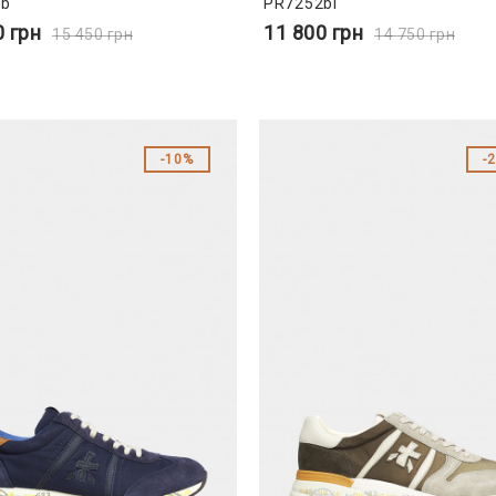
1b
PR7252bl
0
грн
11 800
грн
15 450
грн
14 750
грн
10%