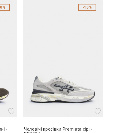
20%
10%
ні -
Чоловічі кросівки Premiata сірі -