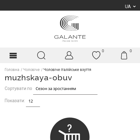
UA
0
0
Головна
Чоловіче
Чоловіче італійське взуття
muzhskaya-obuv
Сортувати по
Показати: