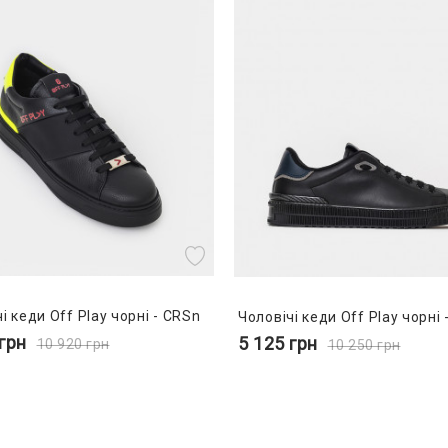
і кеди Off Play чорні - CRSn
Чоловічі кеди Off Play чорні 
грн
5 125
грн
10 920
грн
10 250
грн