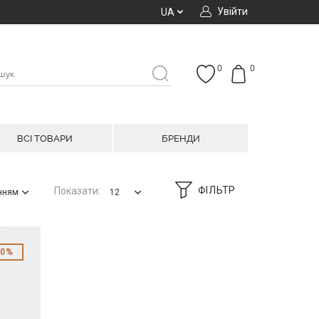
Увійти
UA
0
0
ВСІ ТОВАРИ
БРЕНДИ
ФІЛЬТР
Показати:
анням
12
50%