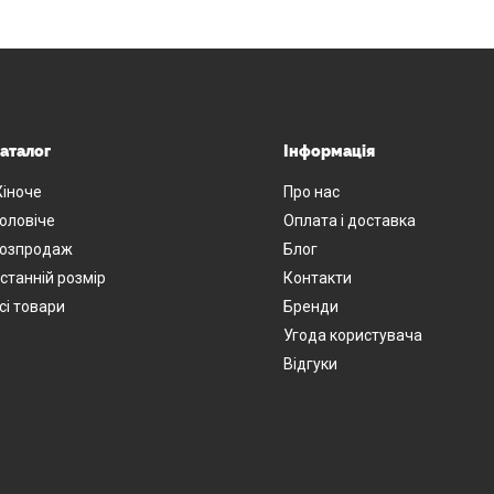
аталог
Інформація
іноче
Про нас
оловіче
Оплата і доставка
озпродаж
Блог
станній розмір
Контакти
сі товари
Бренди
Угода користувача
Відгуки