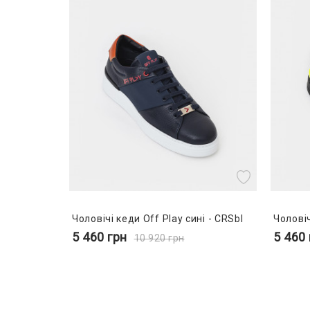
Чоловічі кеди Off Play сині - CRSbl
Чоловіч
5 460
грн
5 460
10 920
грн