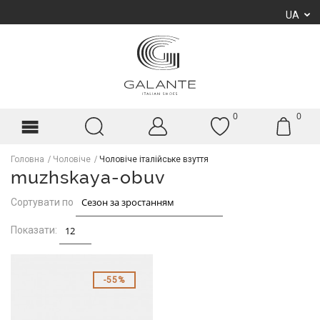
UA
0
0
Головна
Чоловіче
Чоловіче італійське взуття
muzhskaya-obuv
Сортувати по
Показати:
55%