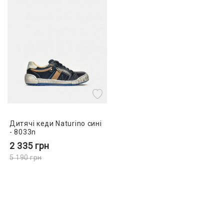
Дитячі кеди Naturino сині
- 8033n
2 335
грн
5 190
грн