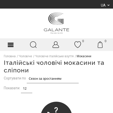
UA
0
0
Головна
Чоловіче
Чоловіче італійське взуття
Мокасини
Італійські чоловічі мокасини та
сліпони
Сортувати по
Показати: