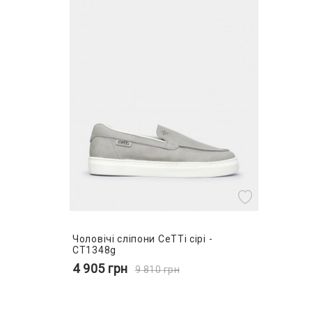
Чоловічі сліпони CeTTi сірі -
CT1348g
4 905
грн
9 810
грн