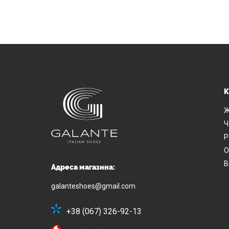
К
Ж
Ч
Р
О
В
Адреса магазина:
galanteshoes@gmail.com
+38 (067) 326-92-13