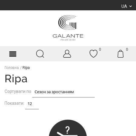
UA
0
0
Головна
Ripa
Ripa
Сортувати по
Показати: