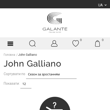
UA
0
0
Головна
John Galliano
John Galliano
Сортувати по
Показати: